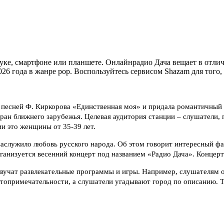
е, смартфоне или планшете. Онлайнрадио Дача вещает в отличном 
6 года в жанре pop. Воспользуйтесь сервисом Shazam для того,
с песней Ф. Киркорова «Единственная моя» и придала романтичный
ран ближнего зарубежья. Целевая аудитория станции – слушатели, 
и это женщины от 35-39 лет.
 заслужило любовь русского народа. Об этом говорит интересный фа
рганизуется весенний концерт под названием «Радио Дача». Концер
звучат развлекательные программы и игры. Например, слушателям о
топримечательности, а слушатели угадывают город по описанию. Т