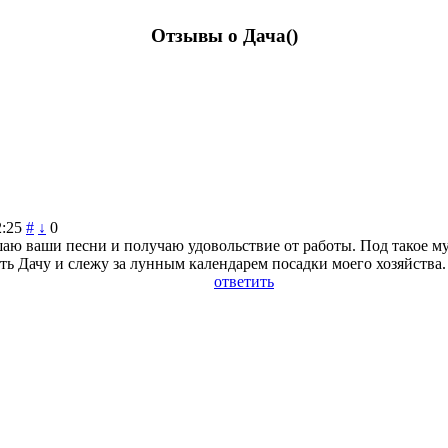
Отзывы о Дача(
)
2:25
#
↓
0
аю ваши песни и получаю удовольствие от работы. Под такое му
ь Дачу и слежу за лунным календарем посадки моего хозяйства. 
ответить