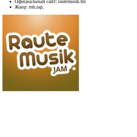
Официальный сайт: rautemusik.fm
Жанр: rnb,rap,