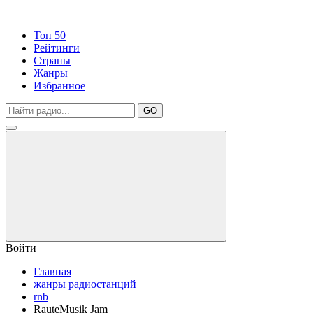
Топ 50
Рейтинги
Страны
Жанры
Избранное
GO
Войти
Главная
жанры радиостанций
rnb
RauteMusik Jam