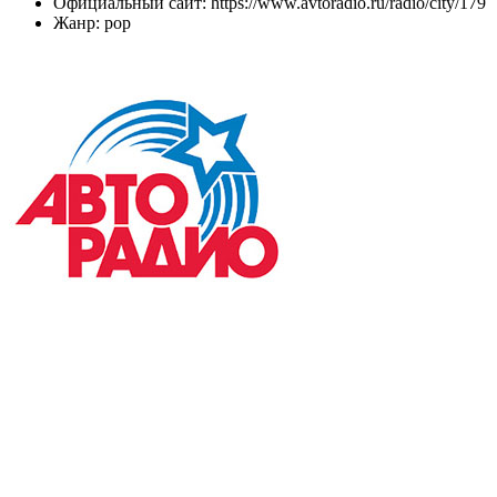
Официальный сайт: https://www.avtoradio.ru/radio/city/179
Жанр: pop