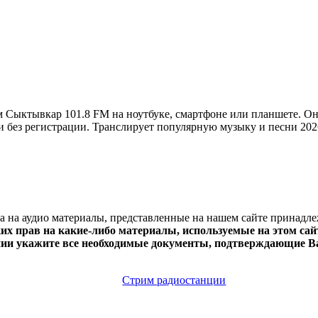
 Сыктывкар 101.8 FM на ноутбуке, смартфоне или планшете. О
но и без регистрации. Транслирует популярную музыку и песни 20
ва на аудио материалы, представленные на нашем сайте принадл
х прав на какие-либо материалы, используемые на этом сайт
нии укажите все необходимые документы, подтверждающие Ва
Стрим радиостанции