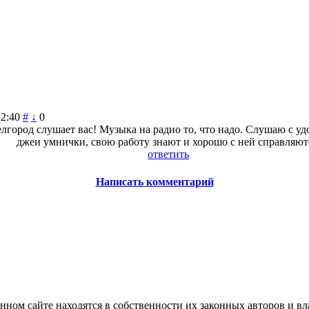
12:40
#
↓
0
Белгород слушает вас! Музыка на радио то, что надо. Слушаю с у
джеи умнички, свою работу знают и хорошо с ней справляют
ответить
Написать комментарий
нном сайте находятся в собственности их законных авторов и вла