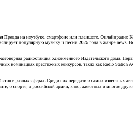
 Правда на ноутбуке, смартфоне или планшете. Онлайнрадио Ко
Транслирует популярную музыку и песни 2026 года в жанре news. 
зговорная радиостанция одноименного Издательского дома. Первый
чных номинациях престижных конкурсов, таких как Radio Station Aw
ытия в разных сферах. Среди них передачи о самых известных ави
те, о спорте, о российской армии, кино, животных и многое друго