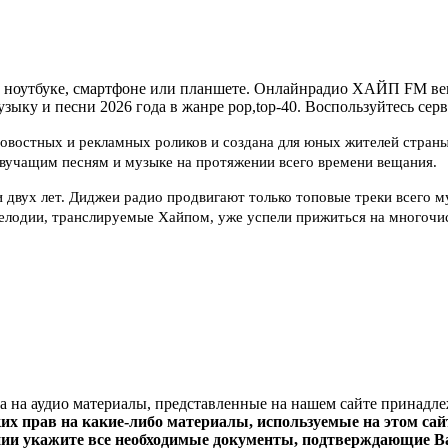
утбуке, смартфоне или планшете. Онлайнрадио ХАЙП FM вещает 
зыку и песни 2026 года в жанре pop,top-40. Воспользуйтесь серв
овостных и рекламных роликов и создана для юных жителей страны.
звучащим песням и музыке на протяжении всего времени вещания.
 двух лет. Диджеи радио продвигают только топовые треки всего 
мелодии, транслируемые Хайпом, уже успели прижиться на многочи
ва на аудио материалы, представленные на нашем сайте принадл
х прав на какие-либо материалы, используемые на этом сайт
нии укажите все необходимые документы, подтверждающие Ва