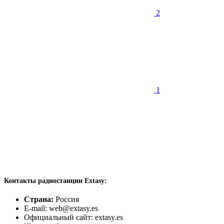
2
1
Контакты радиостанции Extasy:
Страна:
Россия
E-mail: web@extasy.es
Официальный сайт: extasy.es