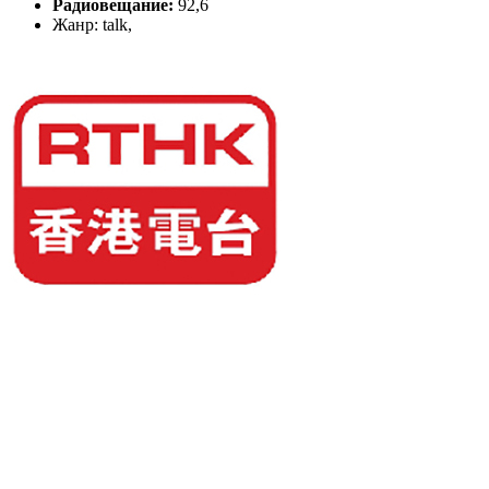
Радиовещание:
92,6
Жанр: talk,