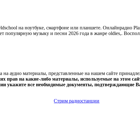
dschool на ноутбуке, смартфоне или планшете. Онлайнрадио Plan
рует популярную музыку и песни 2026 года в жанре oldies,. Воспо
ва на аудио материалы, представленные на нашем сайте принадл
х прав на какие-либо материалы, используемые на этом сайт
нии укажите все необходимые документы, подтверждающие Ва
Стрим радиостанции