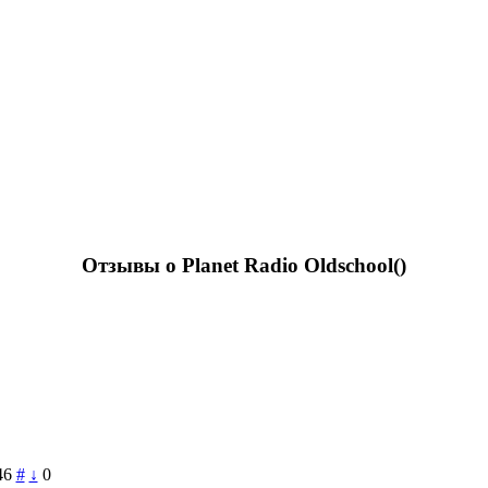
Отзывы о Planet Radio Oldschool(
)
46
#
↓
0