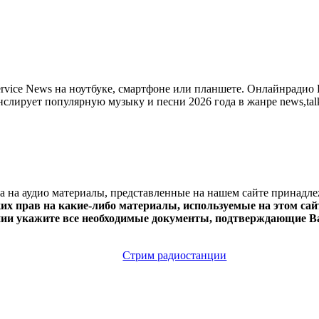
ice News на ноутбуке, смартфоне или планшете. Онлайнрадио B
ранслирует популярную музыку и песни 2026 года в жанре news,ta
ва на аудио материалы, представленные на нашем сайте принадл
х прав на какие-либо материалы, используемые на этом сайт
нии укажите все необходимые документы, подтверждающие Ва
Стрим радиостанции