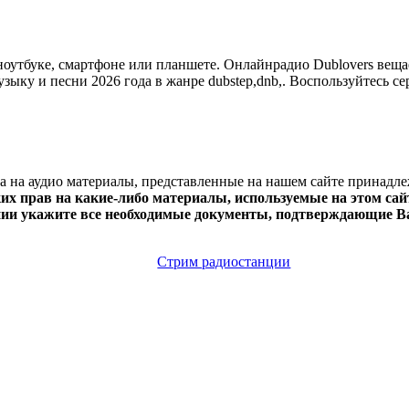
утбуке, смартфоне или планшете. Онлайнрадио Dublovers вещает в
зыку и песни 2026 года в жанре dubstep,dnb,. Воспользуйтесь се
ва на аудио материалы, представленные на нашем сайте принадл
х прав на какие-либо материалы, используемые на этом сайт
нии укажите все необходимые документы, подтверждающие Ва
Стрим радиостанции