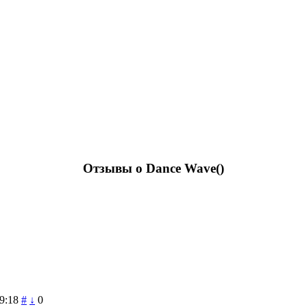
Отзывы о Dance Wave(
)
9:18
#
↓
0