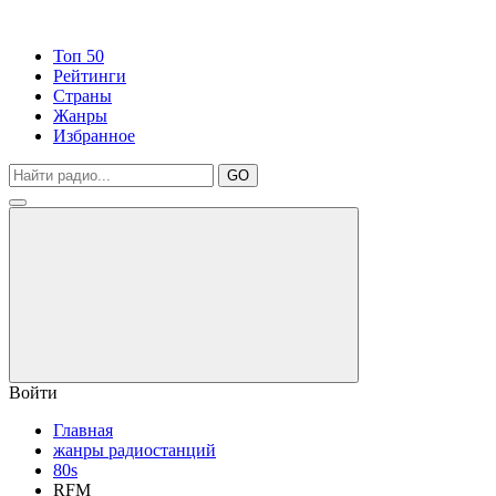
Топ 50
Рейтинги
Страны
Жанры
Избранное
GO
Войти
Главная
жанры радиостанций
80s
RFM