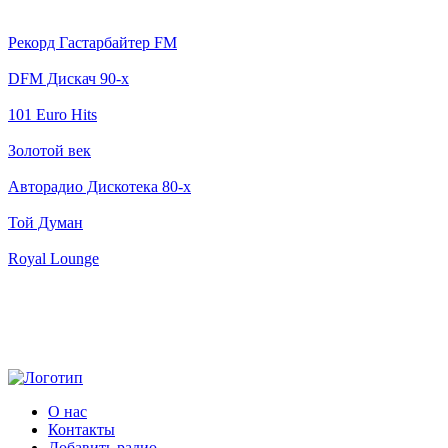
Рекорд Гастарбайтер FM
DFM Дискач 90-x
101 Euro Hits
Золотой век
Авторадио Дискотека 80-х
Той Думан
Royal Lounge
О нас
Контакты
Добавить радио