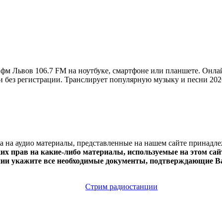
фм Львов 106.7 FM на ноутбуке, смартфоне или планшете. Онла
но и без регистрации. Транслирует популярную музыку и песни 20
ва на аудио материалы, представленные на нашем сайте принадл
х прав на какие-либо материалы, используемые на этом сайт
нии укажите все необходимые документы, подтверждающие Ва
Стрим радиостанции