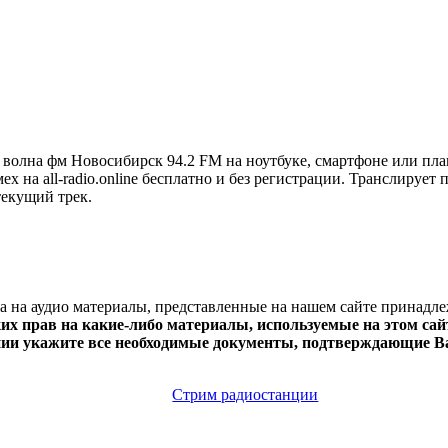
волна фм Новосибирск 94.2 FM на ноутбуке, смартфоне или пл
х на all-radio.online бесплатно и без регистрации. Транслирует
текущий трек.
ва на аудио материалы, представленные на нашем сайте принадл
х прав на какие-либо материалы, используемые на этом сайт
нии укажите все необходимые документы, подтверждающие Ва
Стрим радиостанции