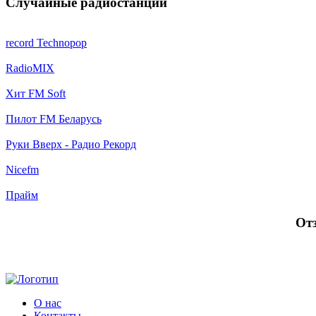
Случайные радиостанции
record Technopop
RadioMIX
Хит FM Soft
Пилот FM Беларусь
Руки Вверх - Радио Рекорд
Nicefm
Прайм
От
О нас
Контакты