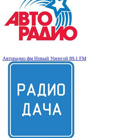
Авторадио фм Новый Уренгой 89.1 FM