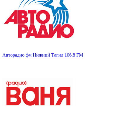
Авторадио фм Нижний Тагил 106.8 FM