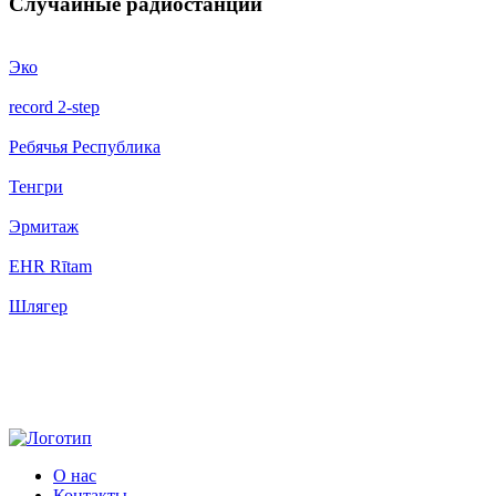
Случайные радиостанции
Эко
record 2-step
Ребячья Республика
Тенгри
Эрмитаж
EHR Rītam
Шлягер
О нас
Контакты