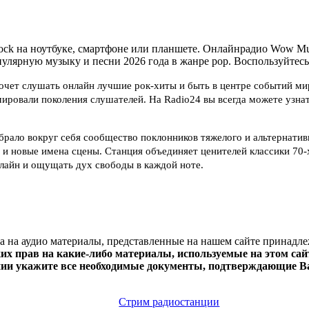
 на ноутбуке, смартфоне или планшете. Онлайнрадио Wow Music
опулярную музыку и песни 2026 года в жанре pop. Воспользуйтесь
хочет слушать онлайн лучшие рок-хиты и быть в центре событий ми
ровали поколения слушателей. На Radio24 вы всегда можете узнать
рало вокруг себя сообщество поклонников тяжелого и альтернатив
 и новые имена сцены. Станция объединяет ценителей классики 70
лайн и ощущать дух свободы в каждой ноте.
ва на аудио материалы, представленные на нашем сайте принадл
х прав на какие-либо материалы, используемые на этом сайт
нии укажите все необходимые документы, подтверждающие Ва
Стрим радиостанции