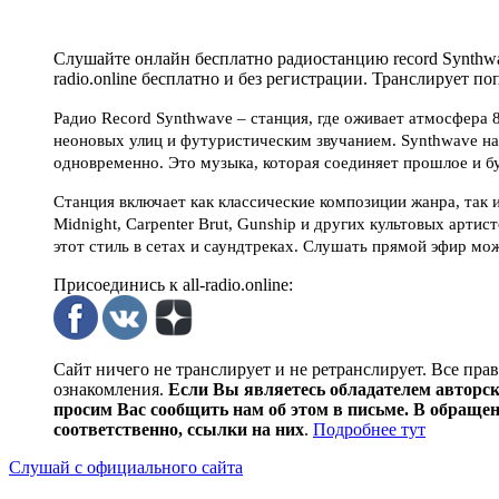
Слушайте онлайн бесплатно радиостанцию record Synthwav
radio.online бесплатно и без регистрации. Транслирует п
Радио Record Synthwave – станция, где оживает атмосфера 
неоновых улиц и футуристическим звучанием. Synthwave на
одновременно. Это музыка, которая соединяет прошлое и б
Станция включает как классические композиции жанра, так
Midnight, Carpenter Brut, Gunship и других культовых арт
этот стиль в сетах и саундтреках. Слушать прямой эфир м
Присоединись к all-radio.online:
Сайт ничего не транслирует и не ретранслирует. Все пра
ознакомления.
Если Вы являетесь обладателем авторски
просим Вас сообщить нам об этом в письме. В обраще
соответственно, ссылки на них
.
Подробнее тут
Слушай с официального сайта