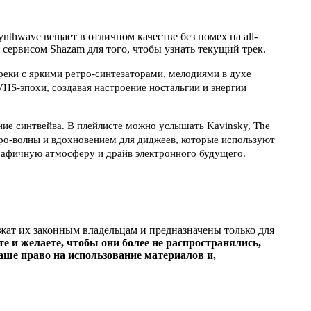
thwave вещает в отличном качестве без помех на all-
 сервисом Shazam для того, чтобы узнать текущий трек.
треки с яркими ретро-синтезаторами, мелодиями в духе
HS-эпохи, создавая настроение ностальгии и энергии
ние синтвейва. В плейлисте можно услышать Kavinsky, The
етро-волны и вдохновением для диджеев, которые используют
графичную атмосферу и драйв электронного будущего.
ежат их законным владельцам и предназначены только для
е и желаете, чтобы они более не распространялись,
ше право на использование материалов и,