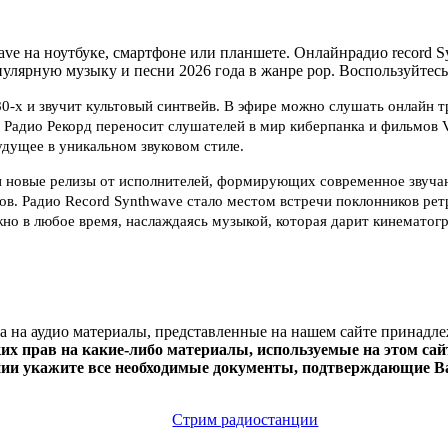
e на ноутбуке, смартфоне или планшете. Онлайнрадио record Syn
опулярную музыку и песни 2026 года в жанре pop. Воспользуйтесь
80-х и звучит культовый синтвейв. В эфире можно слушать онлайн 
 Радио Рекорд переносит слушателей в мир киберпанка и фильмов V
удущее в уникальном звуковом стиле.
 и новые релизы от исполнителей, формирующих современное звуча
истов. Радио Record Synthwave стало местом встречи поклонников р
ожно в любое время, наслаждаясь музыкой, которая дарит кинемато
ва на аудио материалы, представленные на нашем сайте принадл
х прав на какие-либо материалы, используемые на этом сайт
нии укажите все необходимые документы, подтверждающие Ва
Стрим радиостанции