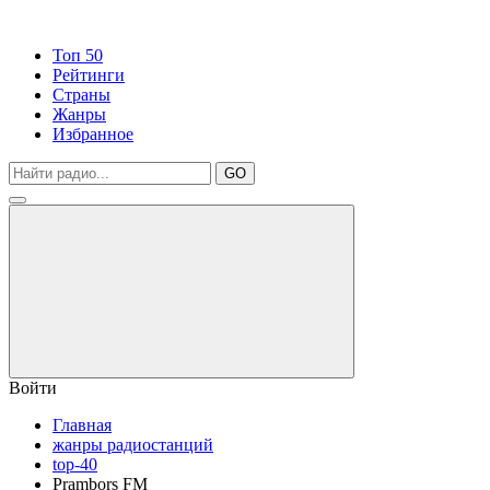
Топ 50
Рейтинги
Страны
Жанры
Избранное
GO
Войти
Главная
жанры радиостанций
top-40
Prambors FM