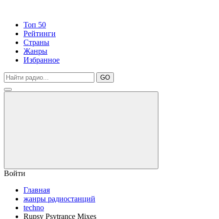
Топ 50
Рейтинги
Страны
Жанры
Избранное
GO
Войти
Главная
жанры радиостанций
techno
Rupsy Psytrance Mixes