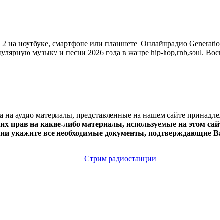
 на ноутбуке, смартфоне или планшете. Онлайнрадио Generations
опулярную музыку и песни 2026 года в жанре hip-hop,rnb,soul. Во
ва на аудио материалы, представленные на нашем сайте принадл
х прав на какие-либо материалы, используемые на этом сайт
нии укажите все необходимые документы, подтверждающие Ва
Стрим радиостанции