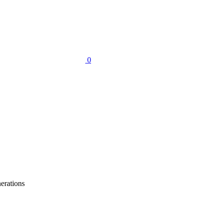
0
erations