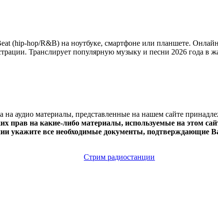
at (hip-hop/R&B) на ноутбуке, смартфоне или планшете. Онлайнр
егистрации. Транслирует популярную музыку и песни 2026 года в ж
ва на аудио материалы, представленные на нашем сайте принадл
х прав на какие-либо материалы, используемые на этом сайт
нии укажите все необходимые документы, подтверждающие Ва
Стрим радиостанции