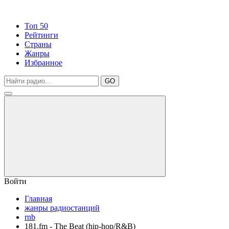
Топ 50
Рейтинги
Страны
Жанры
Избранное
GO
Войти
Главная
жанры радиостанций
rnb
181.fm - The Beat (hip-hop/R&B)