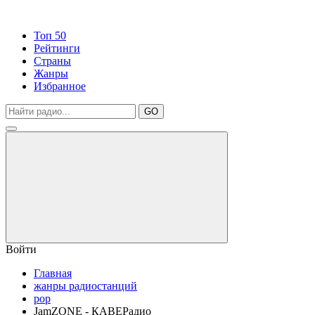
Топ 50
Рейтинги
Страны
Жанры
Избранное
GO
Войти
Главная
жанры радиостанций
pop
JamZONE - КАВЕРадио