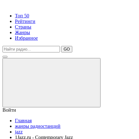
Топ 50
Рейтинги
Страны
Жанры
Избранное
GO
Войти
Главная
жанры радиостанций
jazz
1Jazz.ru - Contemporary Jazz