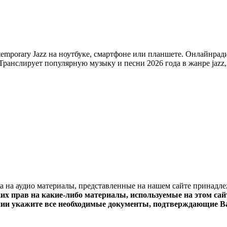
mporary Jazz на ноутбуке, смартфоне или планшете. Онлайнрадио
и. Транслирует популярную музыку и песни 2026 года в жанре jazz
ва на аудио материалы, представленные на нашем сайте принадл
х прав на какие-либо материалы, используемые на этом сайт
нии укажите все необходимые документы, подтверждающие Ва