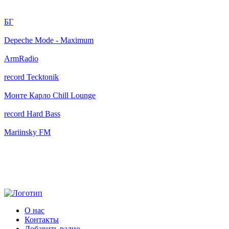
БГ
Depeche Mode - Maximum
ArmRadio
record Tecktonik
Монте Карло Chill Lounge
record Hard Bass
Mariinsky FM
О нас
Контакты
Добавить радио