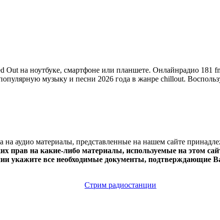
 Out на ноутбуке, смартфоне или планшете. Онлайнрадио 181 fm 
ет популярную музыку и песни 2026 года в жанре chillout. Воспол
ва на аудио материалы, представленные на нашем сайте принадл
х прав на какие-либо материалы, используемые на этом сайт
нии укажите все необходимые документы, подтверждающие Ва
Стрим радиостанции