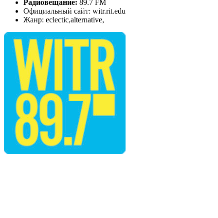
Радиовещание:
89.7 FM
Официальный сайт: witr.rit.edu
Жанр: eclectic,alternative,