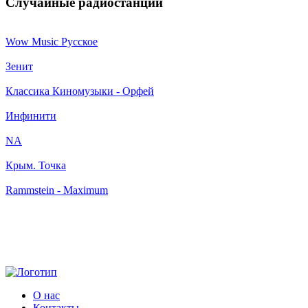
Случайные радиостанции
Wow Music Русское
Зенит
Классика Киномузыки - Орфей
Инфинити
NA
Крым. Точка
Rammstein - Maximum
О нас
Контакты