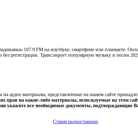
адикавказ 107.9 FM на ноутбуке, смартфоне или планшете. Онла
но и без регистрации. Транслирует популярную музыку и песни 20
ва на аудио материалы, представленные на нашем сайте принадл
х прав на какие-либо материалы, используемые на этом сайт
нии укажите все необходимые документы, подтверждающие Ва
Стрим радиостанции