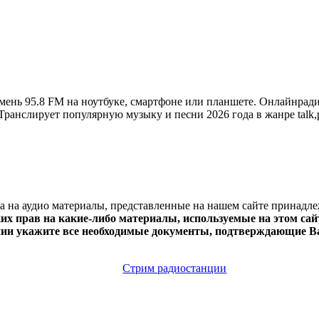
ень 95.8 FM на ноутбуке, смартфоне или планшете. Онлайнради
и. Транслирует популярную музыку и песни 2026 года в жанре tal
ва на аудио материалы, представленные на нашем сайте принадл
х прав на какие-либо материалы, используемые на этом сайт
нии укажите все необходимые документы, подтверждающие Ва
Стрим радиостанции