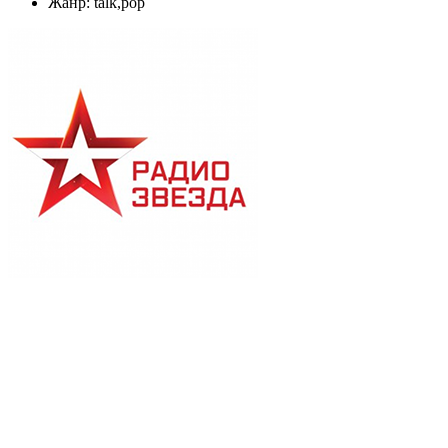
Жанр: talk,pop