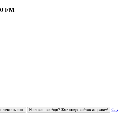
.0 FM
Слу
 очистить кеш.
Не играет вообще? Жми сюда, сейчас исправим!