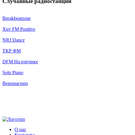
Случайные радиостанции
Breakbeatzone
Хит FM Positive
NRJ Dance
ТКР ФМ
DFM На рэпчике
Solo Piano
Верещагино
О нас
Контакты