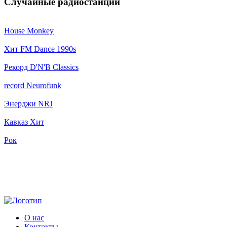
Случайные радиостанции
House Monkey
Хит FM Dance 1990s
Рекорд D'N'B Classics
record Neurofunk
Энерджи NRJ
Кавказ Хит
Рок
О нас
Контакты