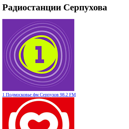
Радиостанции Серпухова
1 Подмосковье фм Серпухов 98.2 FM