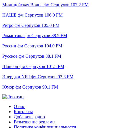
Милицейская Волна фм Серпухов 107.2 FM
НАШЕ фм Серпухов 106.0 FM
Ретро фм Серпухов 105.0 FM
Романтика фм Серпухов 88.5 FM
России фм Серпухов 104.0 FM
Русское фм Серпухов 88.1 FM
Шансон фм Серпухов 101.5 FM
Энерджи NRJ фм Серпухов 92.3 FM
Юмор фм Серпухов 90.1 FM
О нас
Контакты
Добавить радио
Размещение рекламы
Политика конфиденциальности