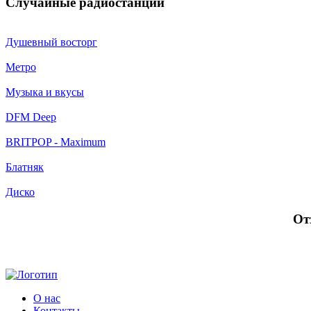
Случайные радиостанции
Душевный восторг
Метро
Музыка и вкусы
DFM Deep
BRITPOP - Maximum
Блатняк
Диско
От
О нас
Контакты