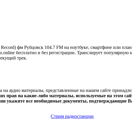
Record) фм Рубцовск 104.7 FM на ноутбуке, смартфоне или план
io.online бесплатно и без регистрации. Транслирует популярную м
текущий трек.
ва на аудио материалы, представленные на нашем сайте принадл
х прав на какие-либо материалы, используемые на этом сайт
нии укажите все необходимые документы, подтверждающие Ва
Стрим радиостанции