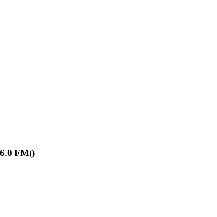
6.0 FM(
)