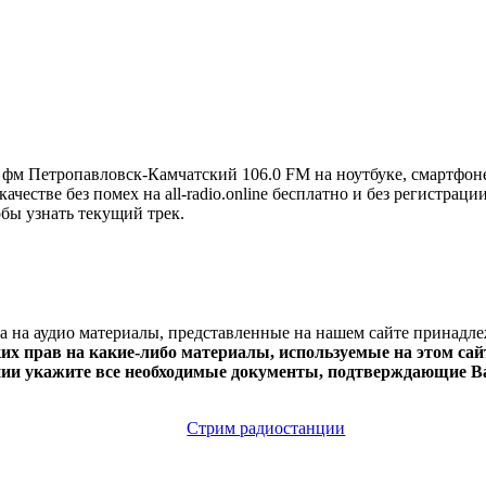
фм Петропавловск-Камчатский 106.0 FM на ноутбуке, смартфо
естве без помех на all-radio.online бесплатно и без регистрац
обы узнать текущий трек.
ва на аудио материалы, представленные на нашем сайте принадл
х прав на какие-либо материалы, используемые на этом сайт
нии укажите все необходимые документы, подтверждающие Ва
Стрим радиостанции