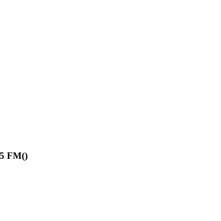
.5 FM(
)