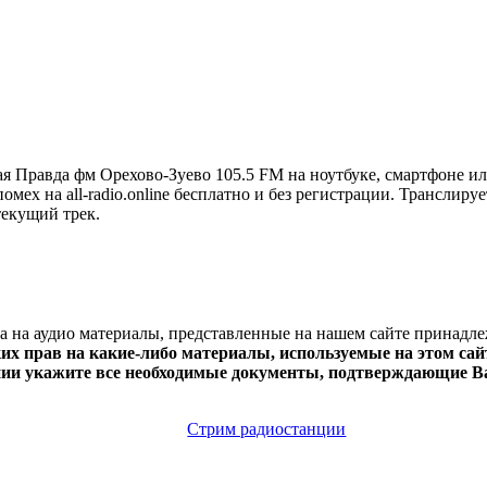
я Правда фм Орехово-Зуево 105.5 FM на ноутбуке, смартфоне и
омех на all-radio.online бесплатно и без регистрации. Транслир
текущий трек.
ва на аудио материалы, представленные на нашем сайте принадл
х прав на какие-либо материалы, используемые на этом сайт
нии укажите все необходимые документы, подтверждающие Ва
Стрим радиостанции