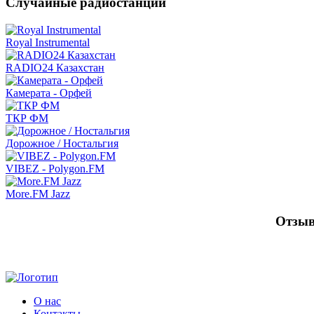
Случайные радиостанции
Royal Instrumental
RADIO24 Казахстан
Камерата - Орфей
ТКР ФМ
Дорожное / Ностальгия
VIBEZ - Polygon.FM
More.FM Jazz
Отзыв
О нас
Контакты