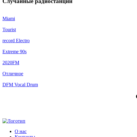
Случайные радиостанции
Miami
Tourist
record Electro
Extreme 90s
2020FM
Отличное
DFM Vocal Drum
О нас
Контакты