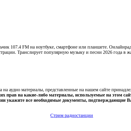
чик 107.4 FM на ноутбуке, смартфоне или планшете. Онлайнра
регистрации. Транслирует популярную музыку и песни 2026 года в 
ва на аудио материалы, представленные на нашем сайте принадл
х прав на какие-либо материалы, используемые на этом сайт
нии укажите все необходимые документы, подтверждающие Ва
Стрим радиостанции