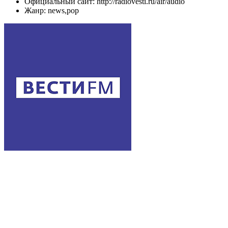
Официальный сайт: http://radiovesti.ru/air/audio
Жанр: news,pop