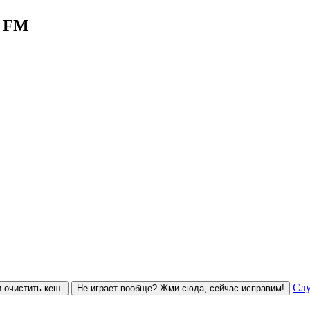
0 FM
Слу
 очистить кеш.
Не играет вообще? Жми сюда, сейчас исправим!