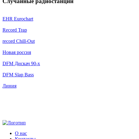
Случайные радиостанции
EHR Eurochart
Record Trap
record Chill-Out
Новая россия
DFM Дискач 90-x
DFM Slap Bass
Линия
О нас
Контакты