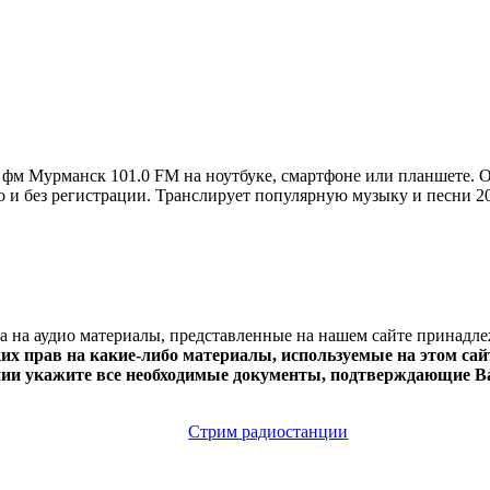
фм Мурманск 101.0 FM на ноутбуке, смартфоне или планшете.
атно и без регистрации. Транслирует популярную музыку и песни 
ва на аудио материалы, представленные на нашем сайте принадл
х прав на какие-либо материалы, используемые на этом сайт
нии укажите все необходимые документы, подтверждающие Ва
Стрим радиостанции