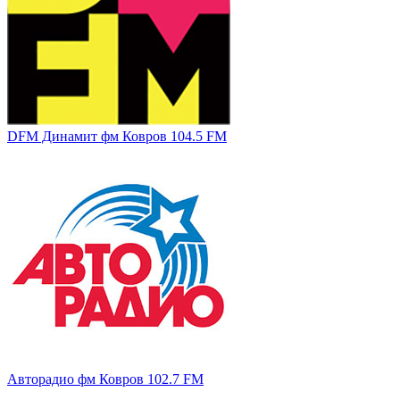
DFM Динамит фм Ковров 104.5 FM
Авторадио фм Ковров 102.7 FM