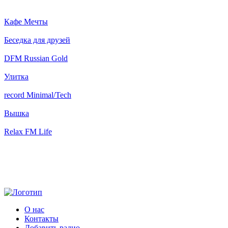
Кафе Мечты
Беседка для друзей
DFM Russian Gold
Улитка
record Minimal/Tech
Вышка
Relax FM Life
О нас
Контакты
Добавить радио