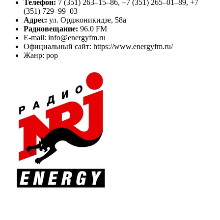
Телефон:
7 (351) 263–15–86, +7 (351) 265–01–89, +7
(351) 729–99–03
Адрес:
ул. Орджоникидзе, 58а
Радиовещание:
96.0 FM
E-mail: info@energyfm.ru
Официальный сайт: https://www.energyfm.ru/
Жанр: pop