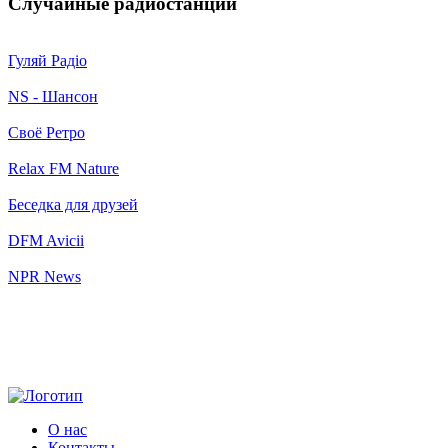
Случайные радиостанции
Гуляй Радіо
NS - Шансон
Своё Ретро
Relax FM Nature
Беседка для друзей
DFM Avicii
NPR News
О нас
Контакты