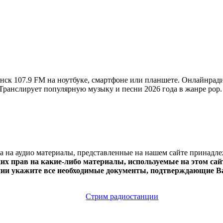
к 107.9 FM на ноутбуке, смартфоне или планшете. Онлайнради
ии. Транслирует популярную музыку и песни 2026 года в жанре pop
ва на аудио материалы, представленные на нашем сайте принадл
х прав на какие-либо материалы, используемые на этом сайт
нии укажите все необходимые документы, подтверждающие Ва
Стрим радиостанции